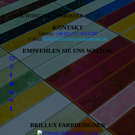
SCHLICHTING MALERMEISTER
KONTAKT
Telefon:
+49 (0)173 / 4554789
E-Mail:
info@schlichting-malermeister.de
EMPFEHLEN SIE UNS WEITER!
BRILLUX FARBDESIGNER