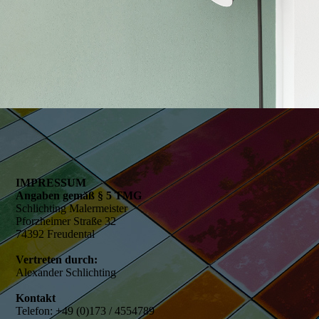
IMPRESSUM
Angaben gemäß § 5 TMG
Schlichting Malermeister
Pforzheimer Straße 32
74392 Freudental
Vertreten durch:
Alexander Schlichting
Kontakt
Telefon:
+49 (0)173 / 4554789