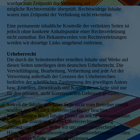
wurden zum Zeitpunkt der Verlinkung auf
mögliche Rechtsverstöße überprüft. Rechtswidrige Inhalte
waren zum Zeitpunkt der Verlinkung nicht erkennbar.
Eine permanente inhaltliche Kontrolle der verlinkten Seiten ist
jedoch ohne konkrete Anhaltspunkte einer Rechtsverletzung
nicht zumutbar. Bei Bekanntwerden von Rechtsverletzungen
werden wir derartige Links umgehend entfernen.
Urheberrecht
Die durch die Seitenbetreiber erstellten Inhalte und Werke auf
diesen Seiten unterliegen dem deutschen Urheberrecht. Die
Vervielfältigung, Bearbeitung, Verbreitung und jede Art der
Verwertung außerhalb der Grenzen des Urheberrechtes
bedürfen der schriftlichen Zustimmung des jeweiligen Autors
bzw. Erstellers. Downloads und Kopien dieser Seite sind nur
für den privaten, nicht kommerziellen Gebrauch gestattet.
Soweit die Inhalte auf dieser Seite nicht vom Betreiber erstellt
wurden, werden die Urheberrechte Dritter beachtet.
Insbesondere werden Inhalte Dritter als solche gekennzeichnet.
Sollten Sie trotzdem auf eine Urheberrechtsverletzung
aufmerksam werden, bitten wir um einen entsprechenden
Hinweis. Bei Bekanntwerden von Rechtsverletzungen werden
wir derartige Inhalte umgehend entfernen.