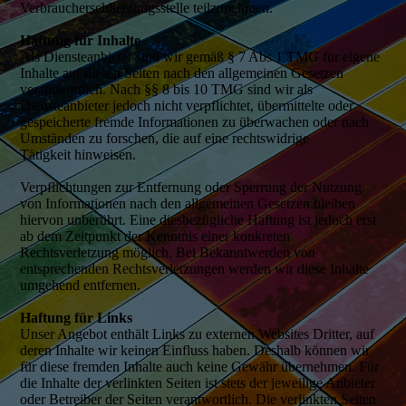
Verbraucherschlichtungsstelle teilzunehmen.
Haftung für Inhalte
Als Diensteanbieter sind wir gemäß § 7 Abs.1 TMG für eigene
Inhalte auf diesen Seiten nach den allgemeinen Gesetzen
verantwortlich. Nach §§ 8 bis 10 TMG sind wir als
Diensteanbieter jedoch nicht verpflichtet, übermittelte oder
gespeicherte fremde Informationen zu überwachen oder nach
Umständen zu forschen, die auf eine rechtswidrige
Tätigkeit hinweisen.
Verpflichtungen zur Entfernung oder Sperrung der Nutzung
von Informationen nach den allgemeinen Gesetzen bleiben
hiervon unberührt. Eine diesbezügliche Haftung ist jedoch erst
ab dem Zeitpunkt der Kenntnis einer konkreten
Rechtsverletzung möglich. Bei Bekanntwerden von
entsprechenden Rechtsverletzungen werden wir diese Inhalte
umgehend entfernen.
Haftung für Links
Unser Angebot enthält Links zu externen Websites Dritter, auf
deren Inhalte wir keinen Einfluss haben. Deshalb können wir
für diese fremden Inhalte auch keine Gewähr übernehmen. Für
die Inhalte der verlinkten Seiten ist stets der jeweilige Anbieter
oder Betreiber der Seiten verantwortlich. Die verlinkten Seiten