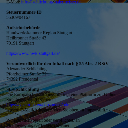
E-Mail:
info@schlichting-malermeister.de
Steuernummer-ID
55369/04167
Aufsichtsbehörde
Handwerkskammer Region Stuttgart
Heilbronner Straße 43
70191 Stuttgart
https://www.hwk-stuttgart.de/
Verantwortlich für den Inhalt nach § 55 Abs. 2 RStV
Alexander Schlichting
Pforzheimer Straße 32
74392 Freudental
Streitschlichtung
Die Europäische Kommission stellt eine Plattform zur Online-
Streitbeilegung (OS) bereit:
https://ec.europa.eu/consumers/odr
.
Unsere E-Mail-Adresse finden Sie oben im Impressum.
Wir sind nicht bereit oder verpflichtet, an
Streitbeilegungsverfahren vor einer