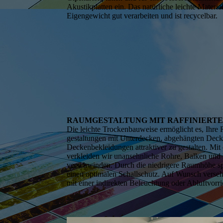
Akustikplatten ein. Das natürliche leichte Material
Eigengewicht gut verarbeiten und ist recycelbar.
RAUMGESTALTUNG MIT RAFFINIERT
Die leichte Trockenbauweise ermöglicht es, Ihre
ge­staltungen mit Unterdecken, abgehängten Deck
Decken­bekleidungen attraktiver zu gestalten. Mi
verkleiden wir unansehnliche Rohre, Balken und 
verschwinden. Durch die niedrigere Raumhöhe sp
einen optimalen Schallschutz. Auf Wunsch verse
mit einer indirekten Beleuchtung oder Abluftvorr