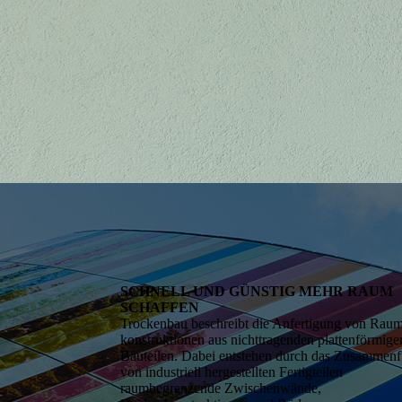
SCHNELL UND GÜNSTIG MEHR RAUM
SCHAFFEN
Trockenbau beschreibt die Anfertigung von Rau
konstruktionen aus nichttragenden plattenförmige
Bauteilen. Dabei entstehen durch das Zusammen
von industriell hergestellten Fertigteilen
raumbegrenzende Zwischenwände,