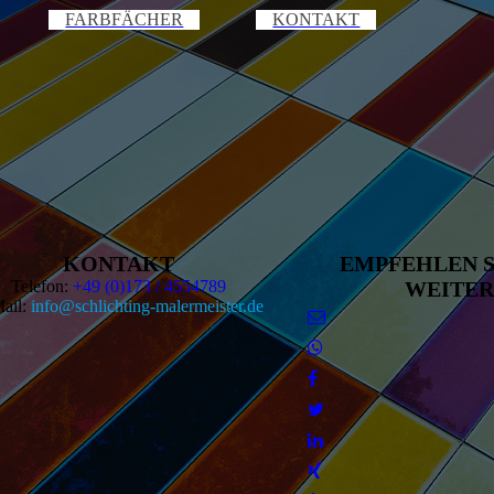
FARBFÄCHER
KONTAKT
KONTAKT
EMPFEHLEN S
Telefon:
+49 (0)173 / 4554789
WEITER
ail:
info@schlichting-malermeister.de