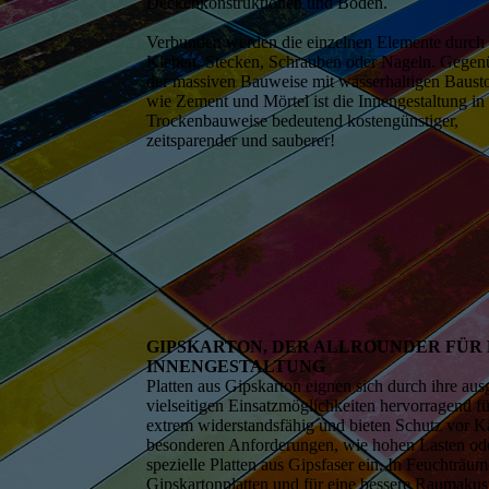
Deckenkonstruktionen und Böden.
Verbunden werden die einzelnen Elemente durch
Kleben, Stecken, Schrauben oder Nageln. Gegen
der massiven Bauweise mit wasserhaltigen Baust
wie Zement und Mörtel ist die Innengestaltung in
Trockenbauweise bedeutend kostengünstiger,
zeitsparender und sauberer!
GIPSKARTON, DER ALLROUNDER FÜR 
INNENGESTALTUNG
Platten aus Gipskarton eignen sich durch ihre au
vielseitigen Einsatzmöglichkeiten hervorragend f
extrem widerstandsfähig und bieten Schutz vor K
besonderen Anforderungen, wie hohen Lasten oder
spezielle Platten aus Gipsfaser ein. In Feuchträu
Gipskartonplatten und für eine bessere Raumakusti