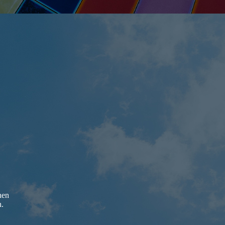
nen
h.