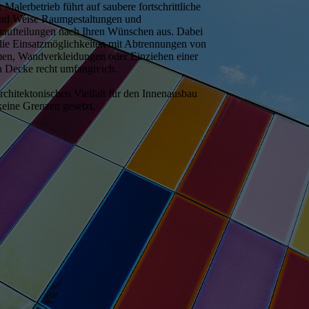
 Malerbetrieb führt auf saubere fortschrittliche
und Weise Raumgestaltungen und
aufteilungen nach Ihren Wünschen aus. Dabei
die Einsatzmöglichkeiten mit Abtrennungen von
en, Wandverkleidungen oder Einziehen einer
 Decke recht umfangreich.
rchitektonischen Vielfalt für den Innenausbau
keine Grenzen gesetzt.