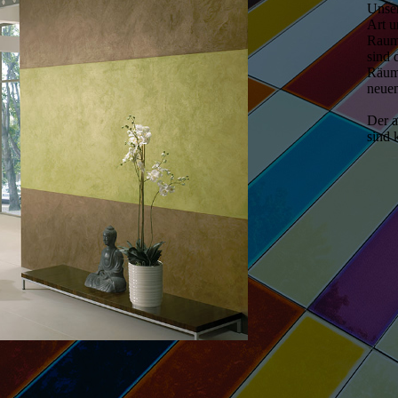
Unser
Art 
Raum
sind 
Räum
neuen
Der a
sind 