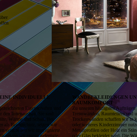
über
offen
EINE INDIVIDUELLE
WANDBEKLEIDUNGEN UN
RAUMKOMFORT
sgezeichneten Eigenschaften und
Zu unseren häufigsten Aufträge
ür den Innenausbau. Sie sind
Trennwänden, Raumteilern und u
älte, Wärme und Schall. Bei
Trockenwänden schaffen wir in k
 als Brandschutz, setzen wir
oder weiteres Kinderzimmer nutze
men verarbeiten wir imprägnierte
Metallprofilen oder Holz ein Stä
k setzen wir eigens gefertigte
oder Glas bekleidet wird. Die W