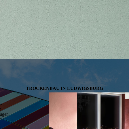
TROCKE­NBAU IN LUDWIGSBURG
m­
n
fügen