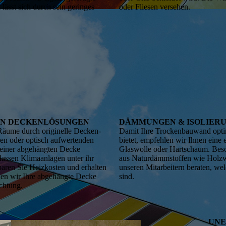
 lässt sich durch sein geringes
oder Fliesen versehen.
EN DECKENLÖSUNGEN
DÄMMUNGEN & ISOLIER
 Räume durch originelle Decken­
Damit Ihre Trockenbauwand opti
en oder optisch aufwertenden
bietet, empfehlen wir Ihnen eine
t einer abgehängten Decke
Glaswolle oder Hartschaum. Bes
lassen Klimaanlagen unter ihr
aus Naturdämmstoffen wie Holzwo
aren Sie Heizkosten und erhalten
unseren Mitarbeitern beraten, wel
hen wir Ihre abgehängte Decke
sind.
ichtung.
UNE