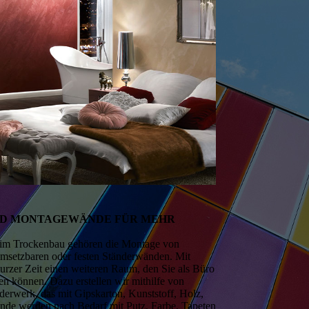
D MONTAGEWÄNDE FÜR MEHR
n im Trockenbau gehören die Montage von
msetzbaren oder festen Ständerwänden. Mit
urzer Zeit einen weiteren Raum, den Sie als Büro
n können. Dazu erstellen wir mithilfe von
nderwerk, das mit Gipskarton, Kunststoff, Holz,
ände werden nach Bedarf mit Putz, Farbe, Tapeten