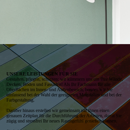
UNSERE LEISTUNGEN FÜR SIE
Gestalten, pflegen, schützen: wir kümmern uns um Ihre Wände,
Decken, Böden und Fassaden! Als Ihr Fachmann für alle
Oberflächen im Innen- und Außen­bereich, beraten wir Sie
umfassend bei der Wahl der geeigneten Materialien und bei der
Farbgestaltung.
Darüber hinaus erstellen wir gemeinsam mit Ihnen einen
genauen Zeitplan für die Durchführung der Arbeiten, damit Sie
zügig und stressfrei Ihr neues Raum­gefühl genießen können.