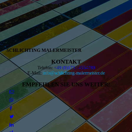
SCHLICHTING MALERMEISTER
KONTAKT
Telefon:
+49 (0)173 / 4554789
E-Mail:
info@schlichting-malermeister.de
EMPFEHLEN SIE UNS WEITER!